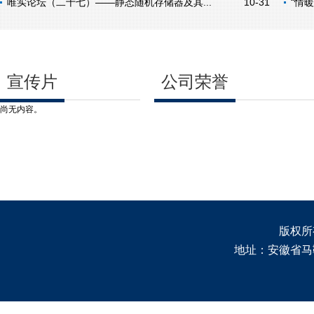
唯实论坛（二十七）——静态随机存储器及其...
10-31
“情
宣传片
公司荣誉
尚无内容。
版权所有 
地址：安徽省马鞍山