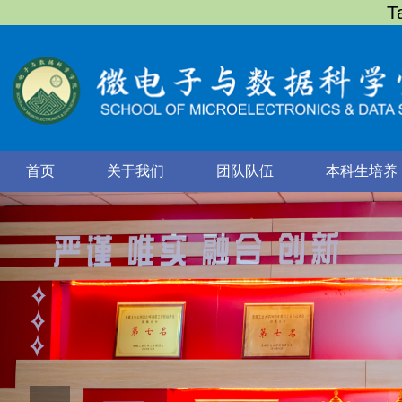
T
首页
关于我们
团队队伍
本科生培养