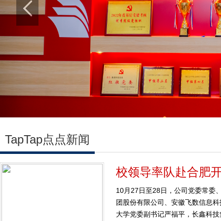
TapTap点点新闻
校领导率队赴合肥
10月27日至28日，公司党委常
团股份有限公司、安徽飞数信息科
大学党委副书记严福平，长鑫科技集